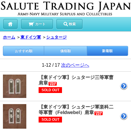
カート
検索
ホーム
＞
東ドイツ軍
＞
シュタージ
おすすめ順
価格順
新着順
1-12 / 17
次のページへ
【東ドイツ軍】シュタージ三等軍曹
肩章
SOLD OUT
【東ドイツ軍】シュタージ軍楽科二
等軍曹（Feldwebel）肩章
SOLD OUT