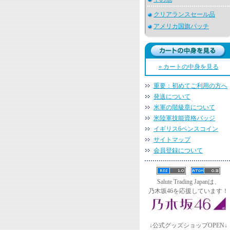
クリアランスセール品
アメリカ国旗パッチ
» カートの中身を見る
重要：初めてご利用の方へ
発送について
米軍の階級章について
米陸軍技能資格バッジ
イギリス6ペンスコイン
サイトマップ
会員登録について
Salute Trading Japanは、
乃木坂46を応援しています！
↓公式グッズショップOPEN↓