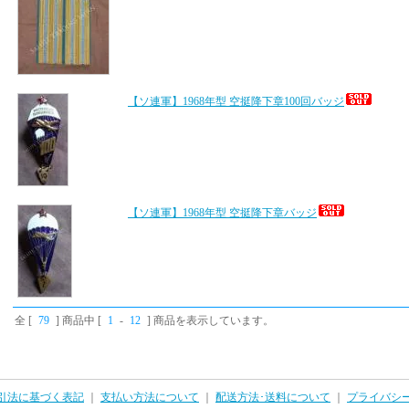
【ソ連軍】1968年型 空挺降下章100回バッジ
【ソ連軍】1968年型 空挺降下章バッジ
全 [
79
] 商品中 [
1
-
12
] 商品を表示しています。
引法に基づく表記
｜
支払い方法について
｜
配送方法･送料について
｜
プライバシ