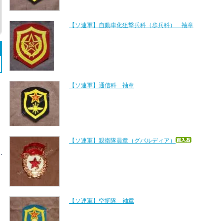
【ソ連軍】自動車化狙撃兵科（歩兵科） 袖章
【ソ連軍】通信科 袖章
【ソ連軍】親衛隊員章（グバルディア）
【ソ連軍】空挺隊 袖章