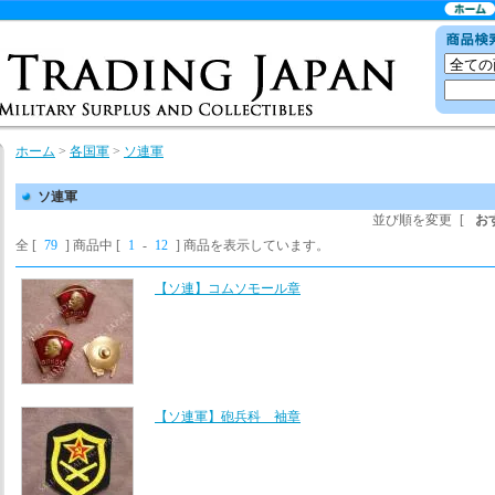
ホーム
>
各国軍
>
ソ連軍
ソ連軍
並び順を変更
[
お
全 [
79
] 商品中 [
1
-
12
] 商品を表示しています。
【ソ連】コムソモール章
【ソ連軍】砲兵科 袖章