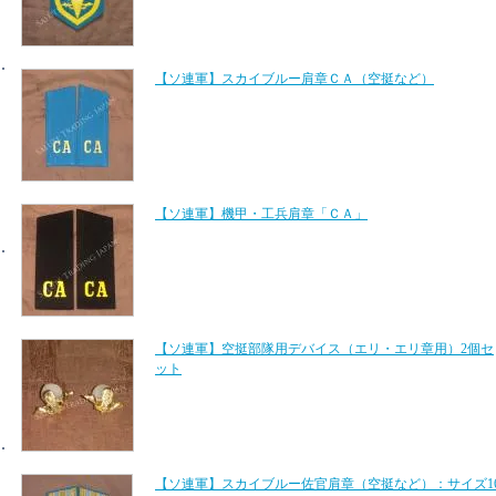
【ソ連軍】スカイブルー肩章ＣＡ（空挺など）
【ソ連軍】機甲・工兵肩章「ＣＡ」
【ソ連軍】空挺部隊用デバイス（エリ・エリ章用）2個セ
ット
【ソ連軍】スカイブルー佐官肩章（空挺など）：サイズ1