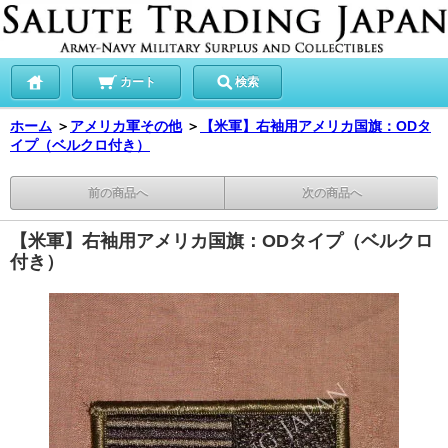
カート
検索
ホーム
＞
アメリカ軍その他
＞
【米軍】右袖用アメリカ国旗：ODタ
イプ（ベルクロ付き）
前の商品へ
次の商品へ
【米軍】右袖用アメリカ国旗：ODタイプ（ベルクロ
付き）