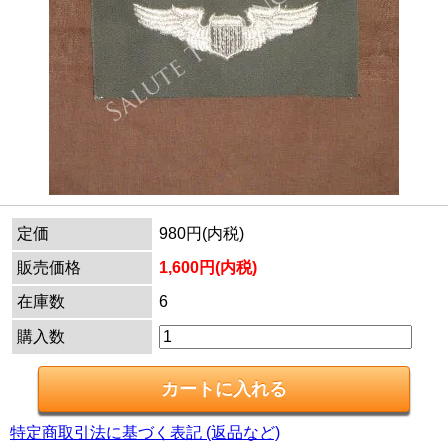
定価
980円(内税)
販売価格
1,600円(内税)
在庫数
6
購入数
特定商取引法に基づく表記 (返品など)