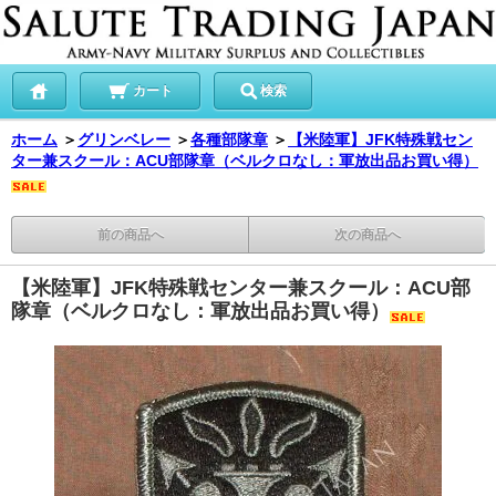
カート
検索
ホーム
＞
グリンベレー
＞
各種部隊章
＞
【米陸軍】JFK特殊戦セン
ター兼スクール：ACU部隊章（ベルクロなし：軍放出品お買い得）
前の商品へ
次の商品へ
【米陸軍】JFK特殊戦センター兼スクール：ACU部
隊章（ベルクロなし：軍放出品お買い得）