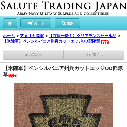
カート
検索
ホーム
＞
アメリカ陸軍
＞
【在庫一掃！】クリアランスセール品
＞
【米陸軍】ペンシルバニア州兵カットエッジOD部隊章
前の商品へ
次の商品へ
【米陸軍】ペンシルバニア州兵カットエッジOD部隊
章