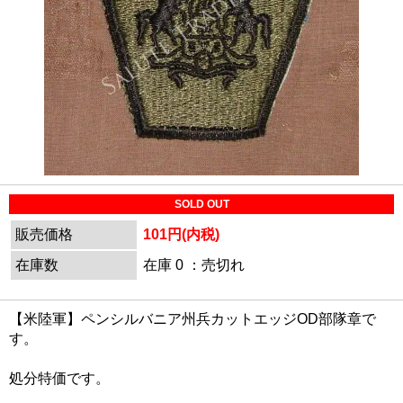
SOLD OUT
販売価格
101円(内税)
在庫数
在庫 0 ：売切れ
【米陸軍】ペンシルバニア州兵カットエッジOD部隊章で
す。
処分特価です。