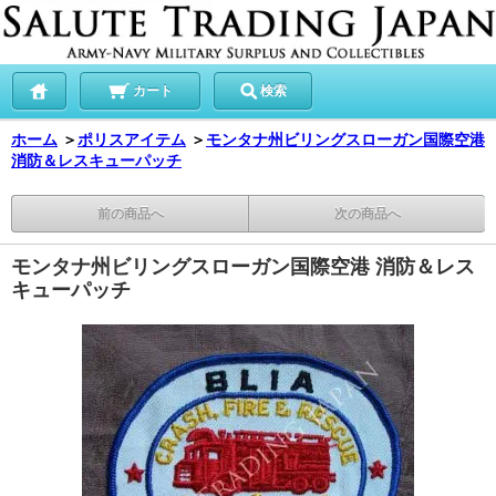
カート
検索
ホーム
＞
ポリスアイテム
＞
モンタナ州ビリングスローガン国際空港
消防＆レスキューパッチ
前の商品へ
次の商品へ
モンタナ州ビリングスローガン国際空港 消防＆レス
キューパッチ