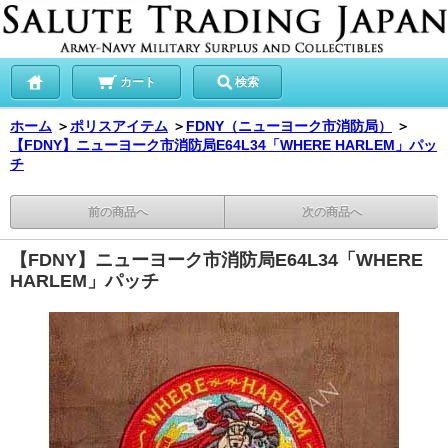
カート
検索
ホーム
＞
ポリスアイテム
＞
FDNY（ニューヨーク市消防局）
＞
【FDNY】ニューヨーク市消防局E64L34「WHERE HARLEM」パッ
チ
前の商品へ
次の商品へ
【FDNY】ニューヨーク市消防局E64L34「WHERE
HARLEM」パッチ