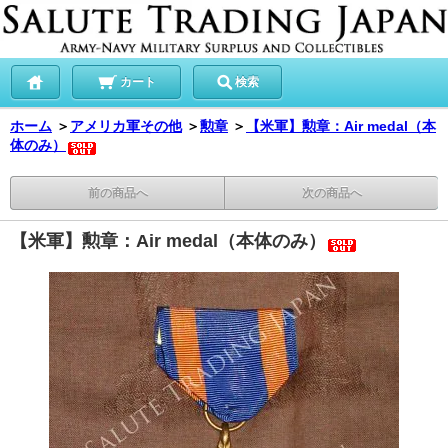
カート
検索
ホーム
＞
アメリカ軍その他
＞
勲章
＞
【米軍】勲章：Air medal（本
体のみ）
前の商品へ
次の商品へ
【米軍】勲章：Air medal（本体のみ）