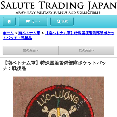
カート
検索
ホーム
＞
南ベトナム軍
＞
【南ベトナム軍】特殊国境警備部隊ポケッ
トパッチ：戦後品
前の商品へ
次の商品へ
【南ベトナム軍】特殊国境警備部隊ポケットパッ
チ：戦後品