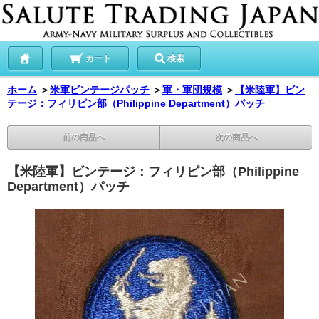
カート
検索
ホーム
＞
米軍ビンテージパッチ
＞
軍・軍団規模
＞
【米陸軍】ビン
テージ：フィリピン部（Philippine Department）パッチ
前の商品へ
次の商品へ
【米陸軍】ビンテージ：フィリピン部（Philippine
Department）パッチ