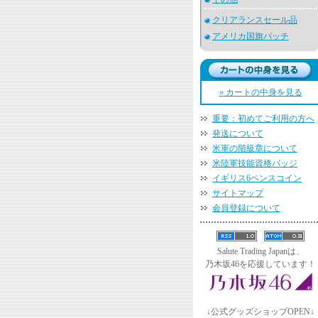
クリアランスセール品
アメリカ国旗パッチ
» カートの中身を見る
重要：初めてご利用の方へ
発送について
米軍の階級章について
米陸軍技能資格バッジ
イギリス6ペンスコイン
サイトマップ
会員登録について
Salute Trading Japanは、
乃木坂46を応援しています！
↓公式グッズショップOPEN↓