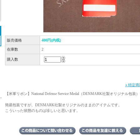
販売価格
400円(内税)
在庫数
2
購入数
» 特定
【米軍リボン】National Defense Service Medal（DENMARK社製オリジナル包
簡易包装ですが、DENMARK社製オリジナルのままのアイテムです。
こういった状態のものは珍しいと思います。