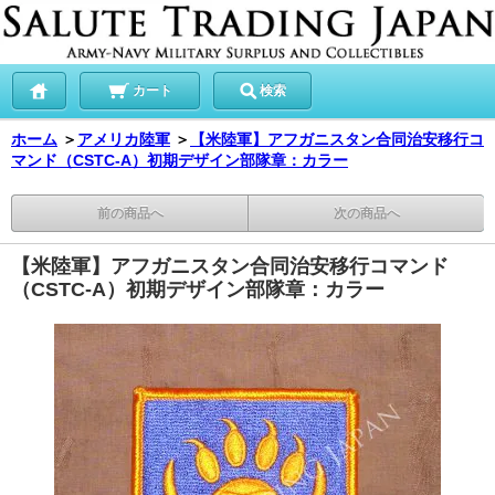
カート
検索
ホーム
＞
アメリカ陸軍
＞
【米陸軍】アフガニスタン合同治安移行コ
マンド（CSTC-A）初期デザイン部隊章：カラー
前の商品へ
次の商品へ
【米陸軍】アフガニスタン合同治安移行コマンド
（CSTC-A）初期デザイン部隊章：カラー