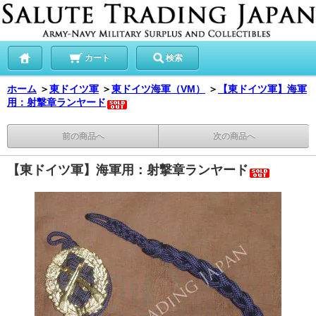
カート
検索
ホーム
＞
東ドイツ軍
＞
東ドイツ海軍（VM）
＞
【東ドイツ軍】海軍
用：射撃章ランヤード
前の商品へ
次の商品へ
【東ドイツ軍】海軍用：射撃章ランヤード