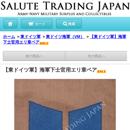
カート
検索
ホーム
＞
東ドイツ軍
＞
東ドイツ海軍（VM）
＞
【東ドイツ軍】海軍
下士官用エリ章ペア
前の商品へ
次の商品へ
【東ドイツ軍】海軍下士官用エリ章ペア