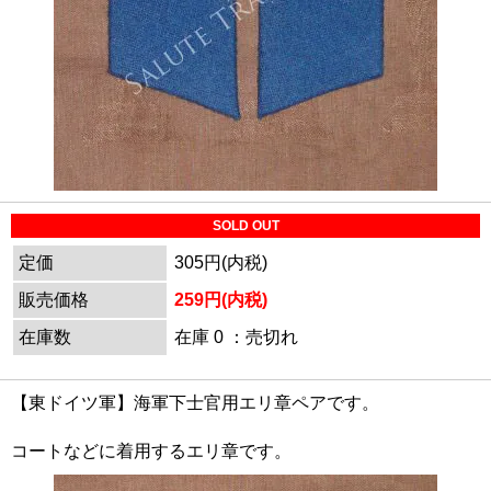
SOLD OUT
定価
305円(内税)
販売価格
259円(内税)
在庫数
在庫 0 ：売切れ
【東ドイツ軍】海軍下士官用エリ章ペアです。
コートなどに着用するエリ章です。