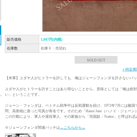
販売価格
1,047円(内税)
在庫数
在庫 0 ：売切れ
SOLD OUT
» 特定
【米軍】ユダヤ人がヒトラーを許しても、俺はジェーンフォンダを許さないパッ
ユダヤ人がヒトラーを許すことはあり得ないことから、意味としては「俺は絶対
い」ということです。
ジェーン・フォンダは、ベトナム戦争中は反戦運動を続け、1972年7月には敵
問、高射砲に座った写真が有名です。そのため「Hanoi Jane（ハノイ・ジェー
この行動により、軍人や退役軍人、その家族から「売国奴：Traitor」と呼ばれ
※ジェーンフォンダ関連パッチは
→こちらから←