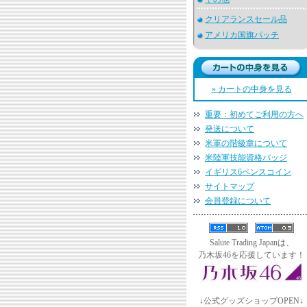
クリアランスセール品
アメリカ国旗パッチ
» カートの中身を見る
重要：初めてご利用の方へ
発送について
米軍の階級章について
米陸軍技能資格バッジ
イギリス6ペンスコイン
サイトマップ
会員登録について
Salute Trading Japanは、
乃木坂46を応援しています！
↓公式グッズショップOPEN↓