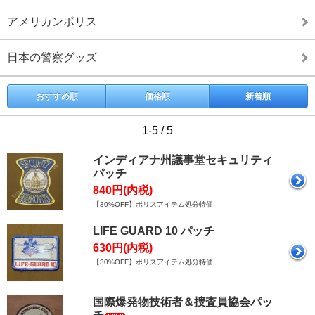
アメリカンポリス
日本の警察グッズ
おすすめ順
価格順
新着順
1-5 / 5
インディアナ州議事堂セキュリティ
パッチ
840円(内税)
【30%OFF】ポリスアイテム処分特価
LIFE GUARD 10 パッチ
630円(内税)
【30%OFF】ポリスアイテム処分特価
国際爆発物技術者＆捜査員協会パッ