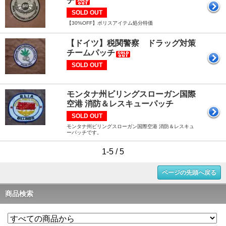
チ
SOLD OUT
【30%OFF】ポリスアイテム処分特価
【ドイツ】税関警察 ドラッグ対策
チームパッチ
SOLD OUT
モンタナ州ビリングスローガン国際
空港 消防＆レスキューパッチ
SOLD OUT
モンタナ州ビリングスローガン国際空港 消防＆レスキュ
ーパッチです。
1-5 / 5
ページの先頭へ戻る
商品検索