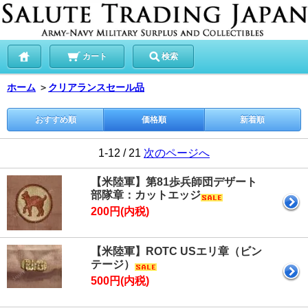
カート
検索
ホーム
＞
クリアランスセール品
おすすめ順
価格順
新着順
1-12 / 21
次のページへ
【米陸軍】第81歩兵師団デザート
部隊章：カットエッジ
200円(内税)
【米陸軍】ROTC USエリ章（ビン
テージ）
500円(内税)